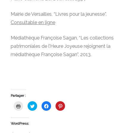
Mairie de Versailles, “Livres pour la jeunesse”.
Consultable en ligne
Médiathèque Françoise Sagan, “Les collections
patrimoniales de l’Heure Joyeuse rejoignent la
médiathèque Françoise Sagan”, 2013.
Consultable en ligne
Partager :
Cliquer
Cliquez
Cliquez
Cliquez
pour
pour
pour
pour
imprimer(ouvre
partager
partager
partager
dans
sur
sur
sur
une
Twitter(ouvre
Facebook(ouvre
Pinterest(ouvre
nouvelle
dans
dans
dans
WordPress:
fenêtre)
une
une
une
nouvelle
nouvelle
nouvelle