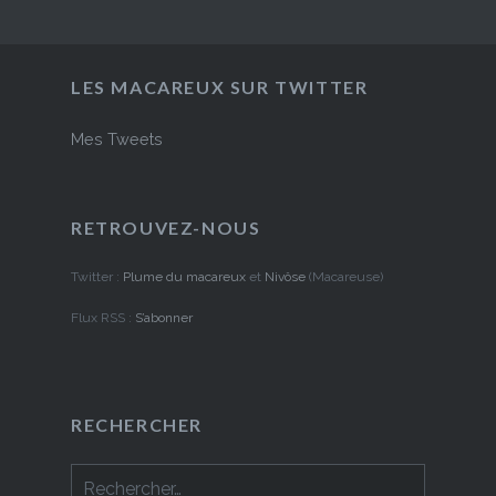
LES MACAREUX SUR TWITTER
Mes Tweets
RETROUVEZ-NOUS
Twitter :
Plume du macareux
et
Nivôse
(Macareuse)
Flux RSS :
S’abonner
RECHERCHER
Rechercher :