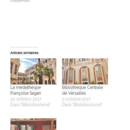
fenêtre)
fenêtre)
fenêtre)
chargement…
Articles similaires
La médiathèque
Bibliothèque Centrale
Françoise Sagan
de Versailles
22 octobre 2017
3 octobre 2017
Dans "Bibliotourisme"
Dans "Bibliotourisme"