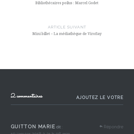
l’article
Bibliothécaires poilus : Marcel Godet
ARTICLE SUIVANT
Mini billet – La médiathèque de Viroflay
2 commentaires
AJOUTEZ LE VOTRE
GUITTON MARIE
Répondre
dit :
19 janvier 2018 à 21 h 06 min