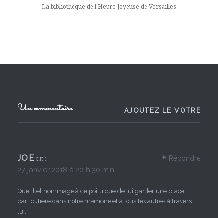
La bibliothèque de l’Heure Joyeuse de Versailles
Un commentaire
AJOUTEZ LE VOTRE
JOE
Répondre
dit :
27 janvier 2018 à 20 h 30 min
Quel bel hommage à ce poilu que de lui garder une place
particulière dans notre mémoire et à tous les autres à travers
lui.