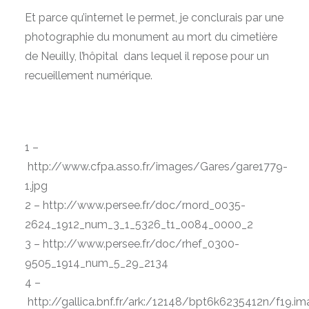
Et parce qu’internet le permet, je conclurais par une
photographie du monument au mort du cimetière
de Neuilly, l’hôpital dans lequel il repose pour un
recueillement numérique.
1 –
http://www.cfpa.asso.fr/images/Gares/gare1779-
1.jpg
2 – http://www.persee.fr/doc/rnord_0035-
2624_1912_num_3_1_5326_t1_0084_0000_2
3 – http://www.persee.fr/doc/rhef_0300-
9505_1914_num_5_29_2134
4 –
http://gallica.bnf.fr/ark:/12148/bpt6k6235412n/f19.im