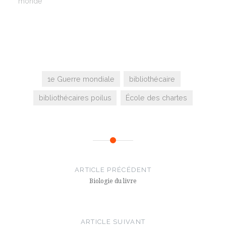
monde"
1e Guerre mondiale
bibliothécaire
bibliothécaires poilus
École des chartes
Navigation
de
ARTICLE PRÉCÉDENT
l’article
Biologie du livre
ARTICLE SUIVANT