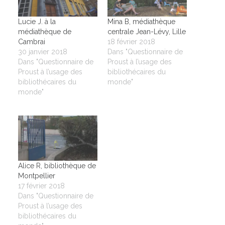
Lucie J. à la
Mina B, médiathèque
médiathèque de
centrale Jean-Lévy, Lille
Cambrai
18 février 2018
30 janvier 2018
Dans "Questionnaire de
Dans "Questionnaire de
Proust à l’usage des
Proust à l’usage des
bibliothécaires du
bibliothécaires du
monde"
monde"
Alice R, bibliothèque de
Montpellier
17 février 2018
Dans "Questionnaire de
Proust à l’usage des
bibliothécaires du