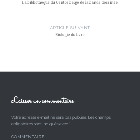
l’article
La bibliothèque du Centre belge de la bande dessinée
ARTICLE SUIVANT
Biologie du livre
Laisser un commentaire
Votre adresse e-mail ne sera pas publiée.
Les champs
obligatoires sont indiqués avec
*
COMMENTAIRE