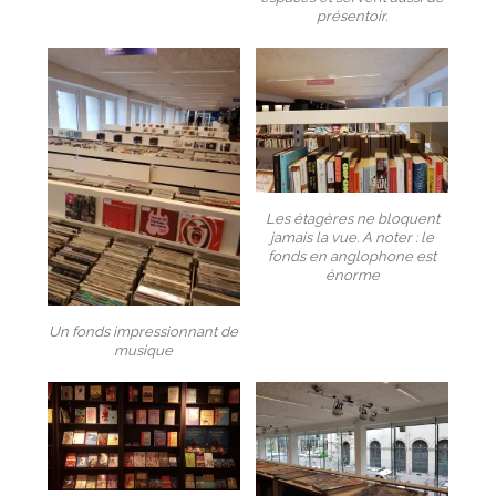
présentoir.
Les étagères ne bloquent
jamais la vue. A noter : le
fonds en anglophone est
énorme
Un fonds impressionnant de
musique