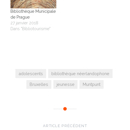
Bibliothèque Municipale
de Prague
27 janvier 2018
Dans "Bibliotourisme"
adolescents
bibliothèque néerlandophone
Bruxelles
jeunesse
Muntpunt
Navigation
de
ARTICLE PRÉCÉDENT