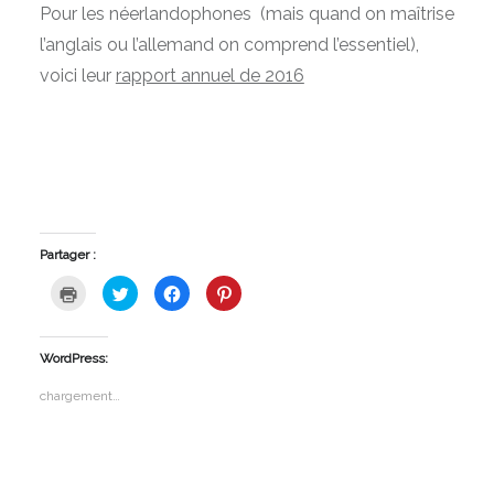
Pour les néerlandophones (mais quand on maîtrise
l’anglais ou l’allemand on comprend l’essentiel),
voici leur
rapport annuel de 2016
Partager :
Cliquer
Cliquez
Cliquez
Cliquez
pour
pour
pour
pour
imprimer(ouvre
partager
partager
partager
dans
sur
sur
sur
une
Twitter(ouvre
Facebook(ouvre
Pinterest(ouvre
nouvelle
dans
dans
dans
WordPress:
fenêtre)
une
une
une
nouvelle
nouvelle
nouvelle
fenêtre)
fenêtre)
fenêtre)
chargement…