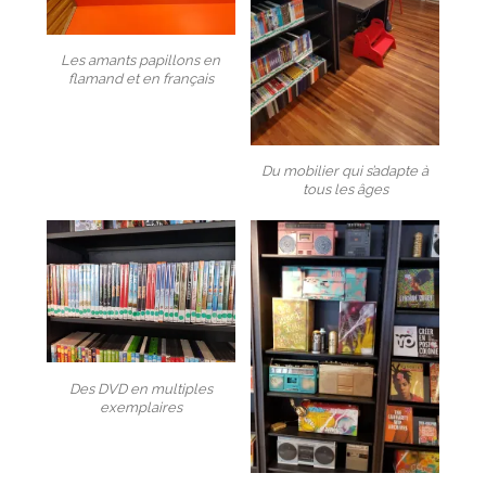
Les amants papillons en
flamand et en français
Du mobilier qui s’adapte à
tous les âges
Des DVD en multiples
exemplaires