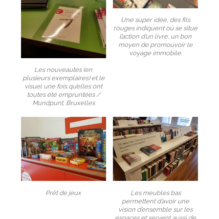
Une super idée, des fils
rouges indiquent où se situe
l’action d’un livre, un bon
moyen de promouvoir le
voyage immobile.
Les nouveautés (en
plusieurs exemplaires) et le
visuel une fois qu’elles ont
toutes été empruntées /
Mundpunt, Bruxelles
Prêt de jeux
Les meubles bas
permettent d’avoir une
vision d’ensemble sur les
espaces et servent aussi de