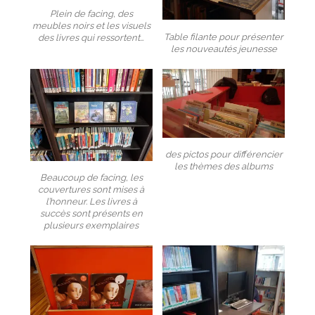
Plein de facing, des
meubles noirs et les visuels
Table filante pour présenter
des livres qui ressortent…
les nouveautés jeunesse
des pictos pour différencier
les thèmes des albums
Beaucoup de facing, les
couvertures sont mises à
l’honneur. Les livres à
succès sont présents en
plusieurs exemplaires