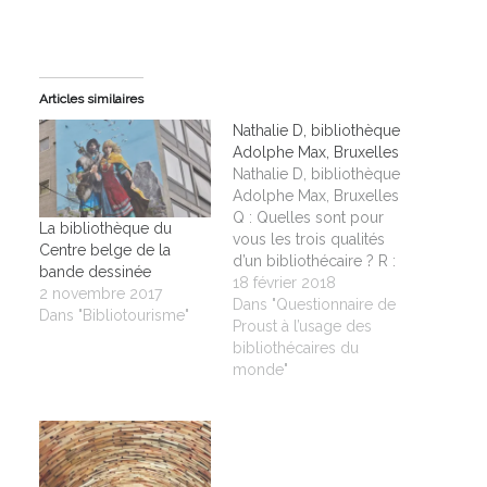
Articles similaires
Nathalie D, bibliothèque
Adolphe Max, Bruxelles
Nathalie D, bibliothèque
Adolphe Max, Bruxelles
Q : Quelles sont pour
La bibliothèque du
vous les trois qualités
Centre belge de la
d’un bibliothécaire ? R :
bande dessinée
Polyvalence, tolérance,
18 février 2018
2 novembre 2017
empathie. Q : Si vous
Dans "Questionnaire de
Dans "Bibliotourisme"
échangiez pour une
Proust à l’usage des
semaine votre place
bibliothécaires du
dans une bibliothèque
monde"
d’un autre pays ? R : la
Sicile Q : Quel est le
moment…