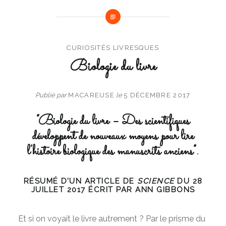
CURIOSITÉS LIVRESQUES
Biologie du livre
Publié par
MACAREUSE
le
5 DÉCEMBRE 2017
“Biologie du livre – Des scientifiques
développent de nouveaux moyens pour lire
l’histoire biologique des manuscrits anciens”.
RÉSUMÉ D’UN ARTICLE DE
SCIENCE
DU 28
JUILLET 2017 ÉCRIT PAR ANN GIBBONS
Et si on voyait le livre autrement ? Par le prisme du