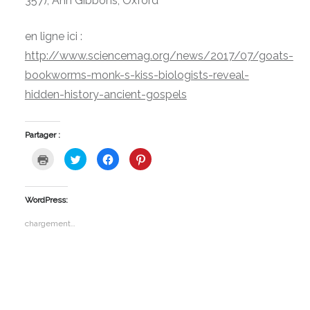
357), Ann Gibbons, Oxford
en ligne ici :
http://www.sciencemag.org/news/2017/07/goats-
bookworms-monk-s-kiss-biologists-reveal-
hidden-history-ancient-gospels
Partager :
Cliquer
Cliquez
Cliquez
Cliquez
pour
pour
pour
pour
imprimer(ouvre
partager
partager
partager
dans
sur
sur
sur
une
Twitter(ouvre
Facebook(ouvre
Pinterest(ouvre
nouvelle
dans
dans
dans
WordPress:
fenêtre)
une
une
une
nouvelle
nouvelle
nouvelle
fenêtre)
fenêtre)
fenêtre)
chargement…