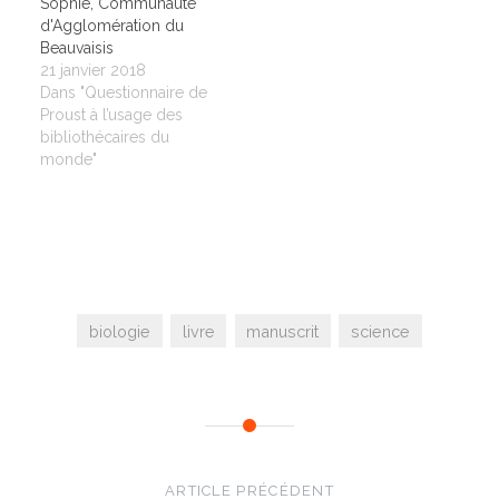
Sophie, Communauté
d'Agglomération du
Beauvaisis
21 janvier 2018
Dans "Questionnaire de
Proust à l’usage des
bibliothécaires du
monde"
biologie
livre
manuscrit
science
Navigation
de
ARTICLE PRÉCÉDENT