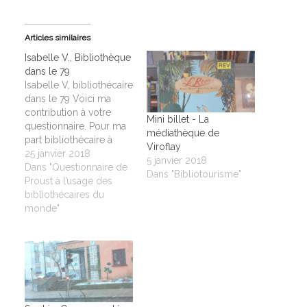
Articles similaires
Isabelle V., Bibliothèque
dans le 79
Isabelle V, bibliothécaire
dans le 79 Voici ma
contribution à votre
Mini billet - La
questionnaire. Pour ma
médiathèque de
part bibliothécaire à
Viroflay
multiples missions
25 janvier 2018
5 janvier 2018
(régisseur, responsable
Dans "Questionnaire de
Dans "Bibliotourisme"
une médiathèque de
Proust à l’usage des
quartier 1 journée 1/2
bibliothécaires du
par semaine + accueils,
monde"
permanence à la
médiathèque centrale et
missions numériques
(du dépannage info de
base à la mise en
place…