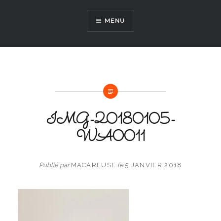
Aller
au
MENU
contenu
IMG-20180105-
WA0011
Publié par
MACAREUSE
le
5 JANVIER 2018