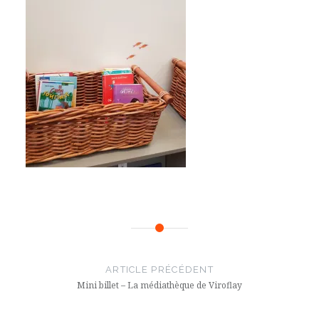
Navigation
de
ARTICLE PRÉCÉDENT
l’article
Mini billet – La médiathèque de Viroflay