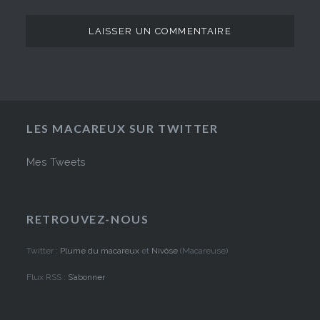
LES MACAREUX SUR TWITTER
Mes Tweets
RETROUVEZ-NOUS
Twitter :
Plume du macareux
et
Nivôse
(Macareuse)
Flux RSS :
S’abonner