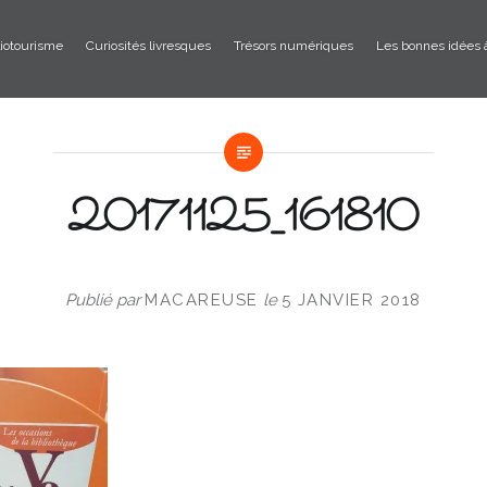
liotourisme
Curiosités livresques
Trésors numériques
Les bonnes idées 
20171125_161810
Publié par
MACAREUSE
le
5 JANVIER 2018