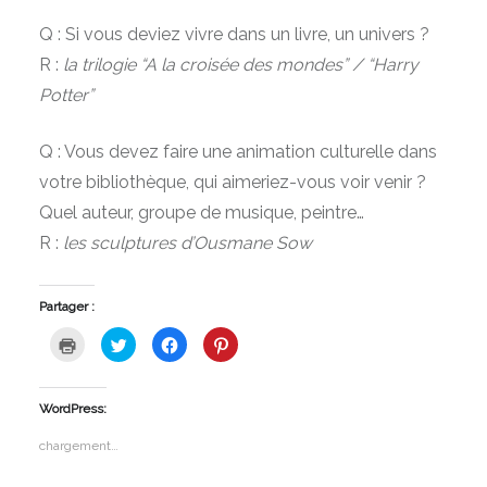
Q : Si vous deviez vivre dans un livre, un univers ?
R :
la trilogie “A la croisée des mondes” / “Harry
Potter”
Q : Vous devez faire une animation culturelle dans
votre bibliothèque, qui aimeriez-vous voir venir ?
Quel auteur, groupe de musique, peintre…
R :
l
es sculptures d’Ousmane Sow
Partager :
Cliquer
Cliquez
Cliquez
Cliquez
pour
pour
pour
pour
imprimer(ouvre
partager
partager
partager
dans
sur
sur
sur
une
Twitter(ouvre
Facebook(ouvre
Pinterest(ouvre
nouvelle
dans
dans
dans
WordPress:
fenêtre)
une
une
une
nouvelle
nouvelle
nouvelle
fenêtre)
fenêtre)
fenêtre)
chargement…