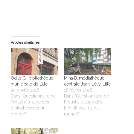
Articles similaires
Odile G., bibliothèque
Mina B, médiathèque
municipale de Lille
centrale Jean-Lévy, Lille
25 janvier 2018
18 février 2018
Dans "Questionnaire de
Dans "Questionnaire de
Proust à l’usage des
Proust à l’usage des
bibliothécaires du
bibliothécaires du
monde"
monde"