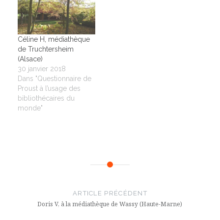
Céline H, médiathèque
de Truchtersheim
(Alsace)
30 janvier 2018
Dans "Questionnaire de
Proust à l’usage des
bibliothécaires du
monde"
Navigation
de
ARTICLE PRÉCÉDENT
l’article
Doris V, à la médiathèque de Wassy (Haute-Marne)