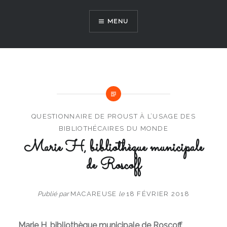
Aller
au
MENU
contenu
QUESTIONNAIRE DE PROUST À L’USAGE DES
BIBLIOTHÉCAIRES DU MONDE
Marie H, bibliothèque municipale
de Roscoff
Publié par
MACAREUSE
le
18 FÉVRIER 2018
Marie H, bibliothèque municipale de Roscoff