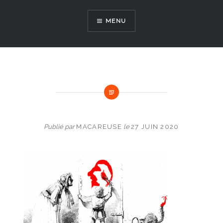
Aller
au
MENU
contenu
Publié par
MACAREUSE
le
27 JUIN 2020