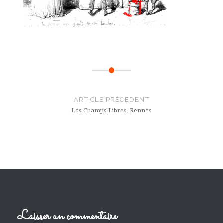
Navigation
de
ARTICLE PRÉCÉDENT
l’article
Les Champs Libres, Rennes
Laisser un commentaire