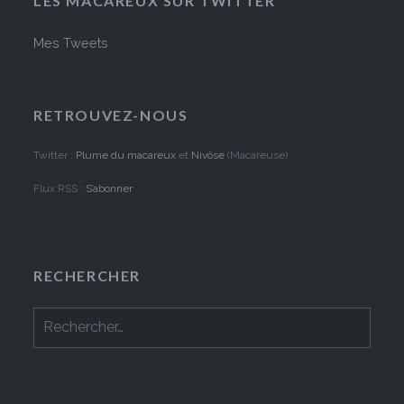
LES MACAREUX SUR TWITTER
Mes Tweets
RETROUVEZ-NOUS
Twitter :
Plume du macareux
et
Nivôse
(Macareuse)
Flux RSS :
S’abonner
RECHERCHER
Rechercher :