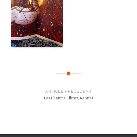
Navigation
de
ARTICLE PRÉCÉDENT
l’article
Les Champs Libres, Rennes