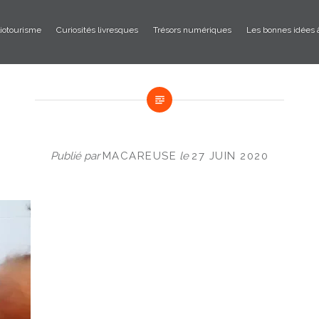
liotourisme
Curiosités livresques
Trésors numériques
Les bonnes idées 
Publié par
MACAREUSE
le
27 JUIN 2020