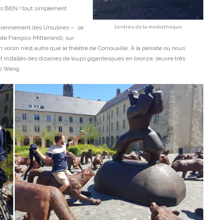
s BIEN ! tout simplement.
L’entrée de la médiathèque
ciennement des Ursulines – se
ade François-Mitterrand), sur
son voisin n’est autre que le théâtre de Cornouaille. À la période où nous
uvait installés des dizaines de loups gigantesques en bronze, œuvre très
uo Wang.