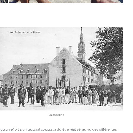
La caserne
u’un effort architectural colossal a du être réalisé, au vu des différentes