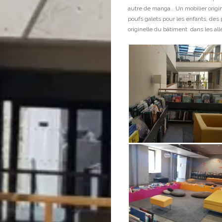
autre de manga… Un mobilier origin
poufs galets pour les enfants, des 
originelle du bâtiment dans les all