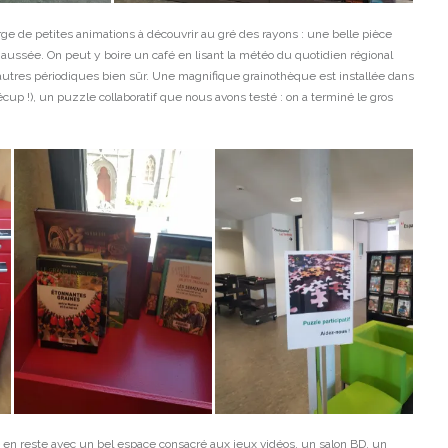
e de petites animations à découvrir au gré des rayons : une belle pièce
aussée. On peut y boire un café en lisant la météo du quotidien régional
 d’autres périodiques bien sûr. Une magnifique grainothèque est installée dans
écup !), un puzzle collaboratif que nous avons testé : on a terminé le gros
s en reste avec un bel espace consacré aux jeux vidéos, un salon BD, un