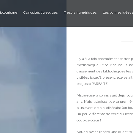
liotourisme
Curiosités livresques
Trésors numériques
Les bonnes idées 
Il y a à la fois énormément et très 
médiathèque. Et pour cause… si no
classement des bibliothèques les 
visitées jusqu’à présent, elle serait
est juste PARFAITE !
Macareuse la connaissait déjà, pou
ans. Mais il s’agissait de sa premiè
plus averti de bibliothécaire (en to
un peu différente de celle du lect
coup de cœur !
Nous y avons repéré une quantité f