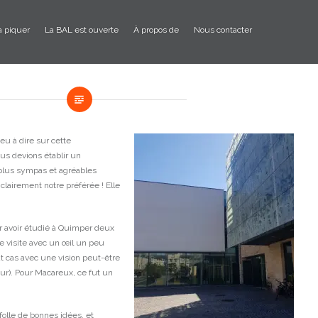
à piquer
La BAL est ouverte
À propos de
Nous contacter
peu à dire sur cette
us devions établir un
plus sympas et agréables
 clairement notre préférée ! Elle
r avoir étudié à Quimper deux
re visite avec un œil un peu
ut cas avec une vision peut-être
eur). Pour Macareux, ce fut un
olle de bonnes idées, et