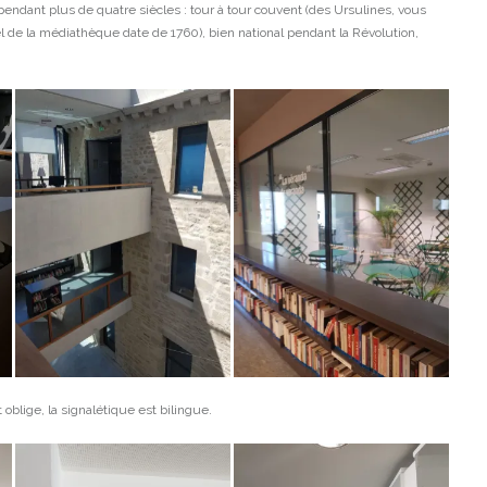
endant plus de quatre siècles : tour à tour couvent (des Ursulines, vous
 de la médiathèque date de 1760), bien national pendant la Révolution,
blige, la signalétique est bilingue.