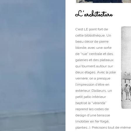
L’architecture
C’est LE point fort de
cette bibliothèque. Un
beau décor de pierre
blonde, avec une sorte
de “rue” centrale et des
galeries et des plateaux
qui tournent autour sur
deux étages. Avec la jolie
verrière, on a presque
l’impression d’être en
extérieur. D’ailleurs, un
petit patio intérieur
baptisé la “véranda”
reprend les codes de
design d’une terrasse
(mobilier en fer forgé,
plantes…). Précisons tout de même q