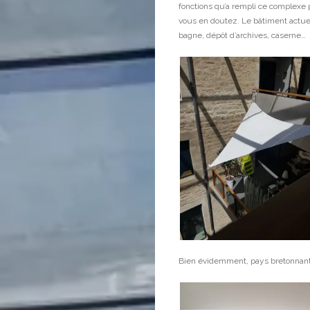
fonctions qu’a rempli ce complexe p
vous en doutez. Le bâtiment actuel
bagne, dépôt d’archives, caserne…
Bien évidemment, pays bretonnant o