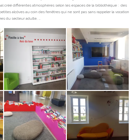
al créé différentes atmosphères selon les espaces de la bibliothèque : des
petites alcôves au coin des fenêtres qui ne sont pas sans rappeler la vocation
ées du secteur adulte, …