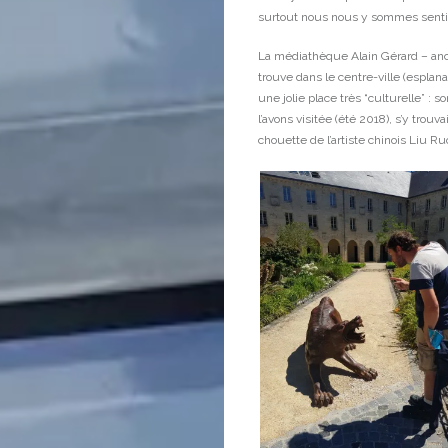
surtout nous nous y sommes senti
La médiathèque Alain Gérard – an
trouve dans le centre-ville (esplan
une jolie place très “culturelle” : 
l’avons visitée (été 2018), s’y tro
chouette de l’artiste chinois Liu R