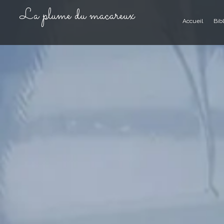
Aller
La plume du macareux
au
Accueil
Bib
contenu