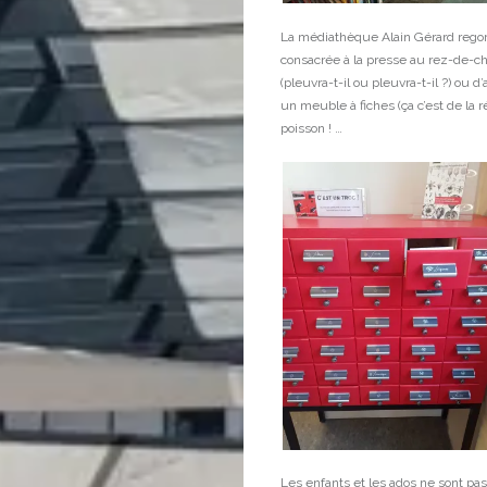
La médiathèque Alain Gérard regorg
consacrée à la presse au rez-de-ch
(pleuvra-t-il ou pleuvra-t-il ?) ou
un meuble à fiches (ça c’est de la r
poisson ! …
Les enfants et les ados ne sont pa