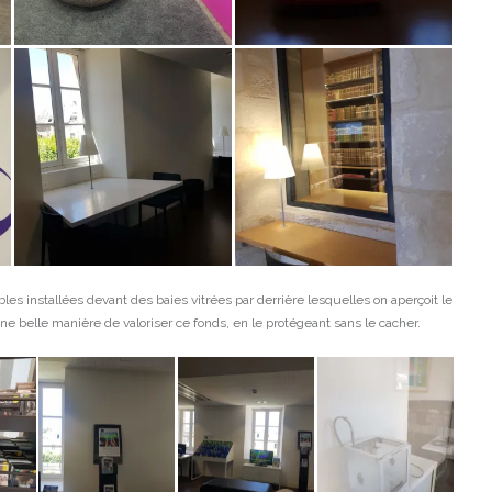
les installées devant des baies vitrées par derrière lesquelles on aperçoit le
e belle manière de valoriser ce fonds, en le protégeant sans le cacher.