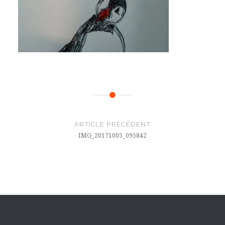
Navigation
de
ARTICLE PRÉCÉDENT
l’article
IMG_20171005_095842