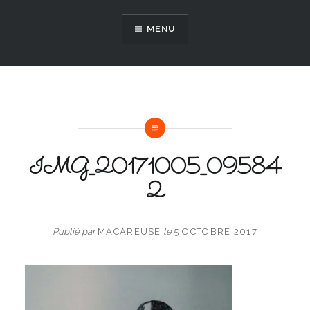
Aller
au
MENU
contenu
IMG_20171005_09584
2
Publié par
MACAREUSE
le
5 OCTOBRE 2017