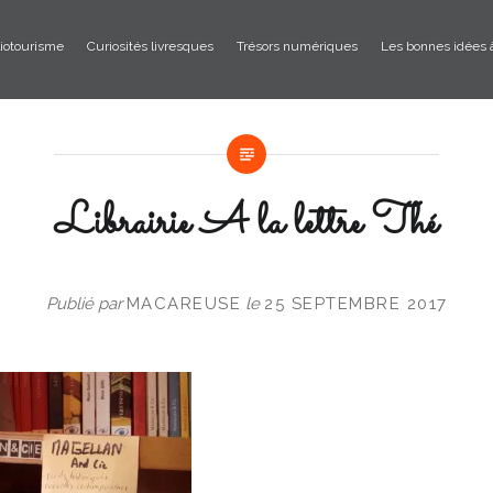
liotourisme
Curiosités livresques
Trésors numériques
Les bonnes idées 
Librairie A la lettre Thé
Publié par
MACAREUSE
le
25 SEPTEMBRE 2017