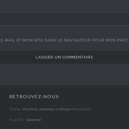
E-MAIL ET MON SITE DANS LE NAVIGATEUR POUR MON PRO
RETROUVEZ-NOUS
Twitter :
Plume du macareux
et
Nivôse
(Macareuse)
Flux RSS :
S’abonner