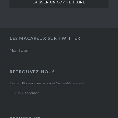
LES MACAREUX SUR TWITTER
Mes Tweets
RETROUVEZ-NOUS
Twitter :
Plume du macareux
et
Nivôse
(Macareuse)
Flux RSS :
S’abonner