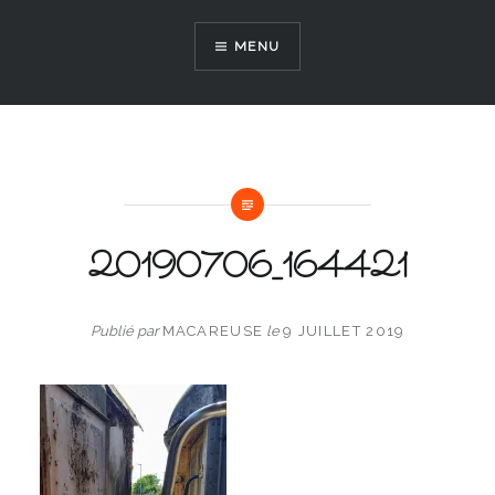
Aller
au
MENU
contenu
20190706_164421
Publié par
MACAREUSE
le
9 JUILLET 2019