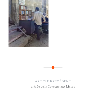
Navigation
de
ARTICLE PRÉCÉDENT
l’article
entrée de la Caverne aux Livres