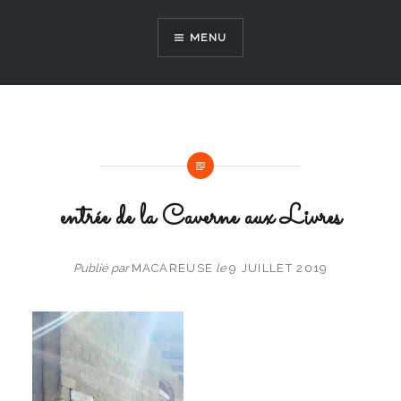
Aller
au
MENU
contenu
entrée de la Caverne aux Livres
Publié par
MACAREUSE
le
9 JUILLET 2019