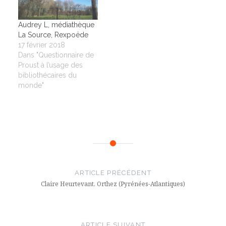
Audrey L, médiathèque
La Source, Rexpoëde
17 février 2018
Dans "Questionnaire de
Proust à l’usage des
bibliothécaires du
monde"
Navigation
de
ARTICLE PRÉCÉDENT
l’article
Claire Heurtevant, Orthez (Pyrénées-Atlantiques)
ARTICLE SUIVANT