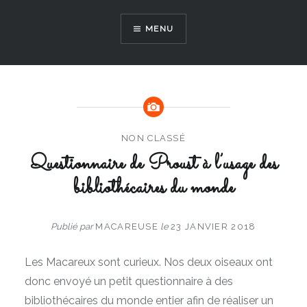
Aller
au
MENU
contenu
NON CLASSÉ
Questionnaire de Proust à l’usage des
bibliothécaires du monde
Publié par
MACAREUSE
le
23 JANVIER 2018
Les Macareux sont curieux. Nos deux oiseaux ont
donc envoyé un petit questionnaire à des
bibliothécaires du monde entier afin de réaliser un