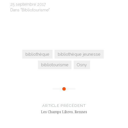
25 septembre 2017
Dans "Bibliotourisme"
bibliothèque
bibliothèque jeunesse
bibliotourisme
Osny
Navigation
de
ARTICLE PRÉCÉDENT
l’article
Les Champs Libres, Rennes