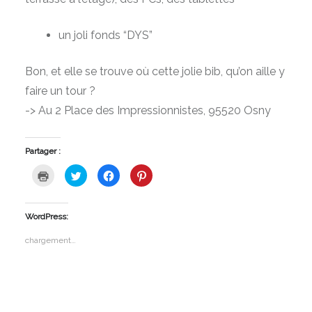
un joli fonds “DYS”
Bon, et elle se trouve où cette jolie bib, qu’on aille y
faire un tour ?
-> Au 2 Place des Impressionnistes, 95520 Osny
Partager :
Cliquer
Cliquez
Cliquez
Cliquez
pour
pour
pour
pour
imprimer(ouvre
partager
partager
partager
dans
sur
sur
sur
une
Twitter(ouvre
Facebook(ouvre
Pinterest(ouvre
nouvelle
dans
dans
dans
WordPress:
fenêtre)
une
une
une
nouvelle
nouvelle
nouvelle
fenêtre)
fenêtre)
fenêtre)
chargement…