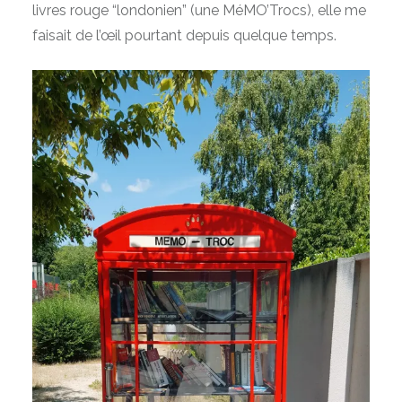
livres rouge “londonien” (une MéMO’Trocs), elle me
faisait de l’œil pourtant depuis quelque temps.