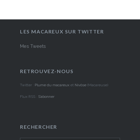
LES MACAREUX SUR TWITTER
Mes Tweets
RETROUVEZ-NOUS
Twitter :
Plume du macareux
et
Nivôse
(Macareuse)
Flux RSS :
S’abonner
RECHERCHER