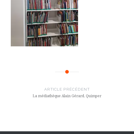
Navigation
de
ARTICLE PRÉCÉDENT
l’article
La médiathèque Alain Gérard, Quimper