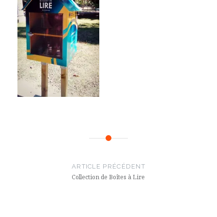
Navigation
de
ARTICLE PRÉCÉDENT
l’article
Collection de Boîtes à Lire