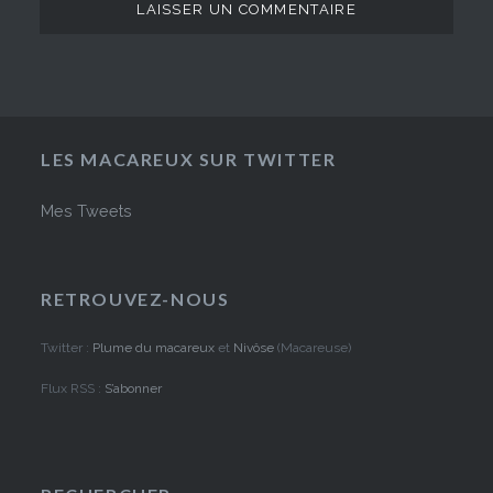
LES MACAREUX SUR TWITTER
Mes Tweets
RETROUVEZ-NOUS
Twitter :
Plume du macareux
et
Nivôse
(Macareuse)
Flux RSS :
S’abonner