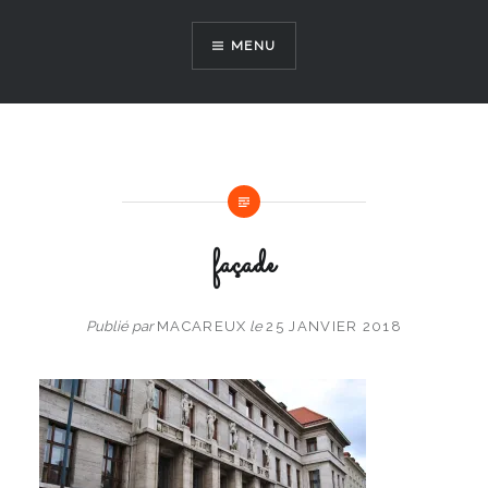
Aller
au
MENU
contenu
façade
Publié par
MACAREUX
le
25 JANVIER 2018