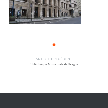
Navigation
de
ARTICLE PRÉCÉDENT
l’article
Bibliothèque Municipale de Prague