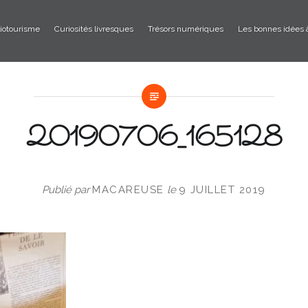
liotourisme
Curiosités livresques
Trésors numériques
Les bonnes idées 
20190706_165128
Publié par
MACAREUSE
le
9 JUILLET 2019