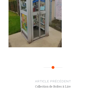
Navigation
de
ARTICLE PRÉCÉDENT
l’article
Collection de Boîtes à Lire