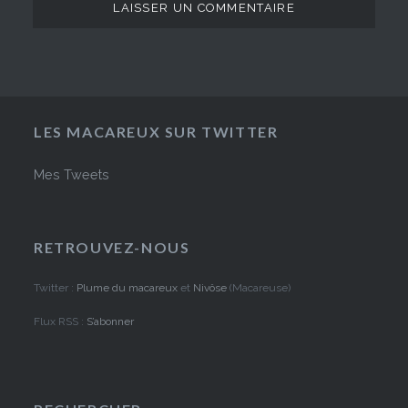
LES MACAREUX SUR TWITTER
Mes Tweets
RETROUVEZ-NOUS
Twitter :
Plume du macareux
et
Nivôse
(Macareuse)
Flux RSS :
S’abonner